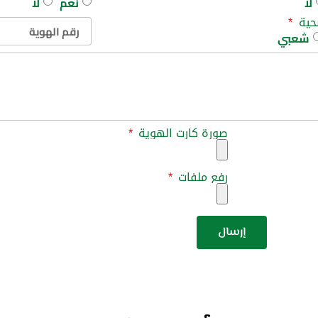
لا
نعم
لا
صحية
شعبي
صورة كارت الهوية
رفع ملفات
إرسال