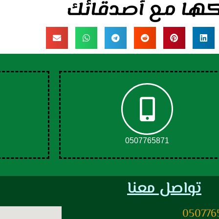
ها مع أصدقائك
0507765871
تواصل معنا